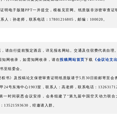
查证明电子版随PPT一并提交，模板见官网。纸质版非涉密审查证明
系人：孙老师，联系电话：17801216805，邮编：100020。
店，请自行提前预定酒店，详见报名网站。交通及住宿费代表自理
国知网收录，如需知网收录，请在
投稿网站首页
下载
《会议论文
书至组委会。
权书》及投稿论文保密审查证明纸质版请于5月30日前邮寄至会
4号东海中心1903室，联系人：高老师，联系电话：1326317127
第一时间获悉会议安排，会务组建了“第九届中国空天动力联合
师：13521593630，经邀请入群。